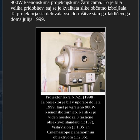
900W ksenonskima projekcijskima žarnicama. To je bila
velika pridobitev, saj se je kvaliteta slike občutno izboljšala.
Ta projektorja sta delovala vse do rušitve starega Jakličevega
doma julija 1999.
Projektor Iskra NP-21 (1998).
Ta projektor je bil v uporabi do leta
1999. Imel je vgrajeno 900W
ksenonsko žarnico. Na sliki je
viden nosilec za 3 različne
objektive: standard (1:137),
VistaVision (1:1.85) in
Cinemascope z anamorfnim
objektivom (1:2.35).