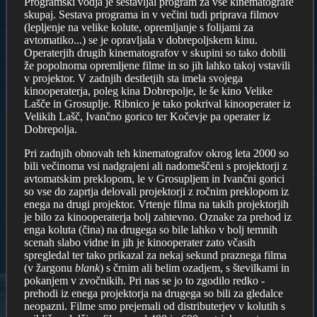
Programski vodja je sestavljal program za vse kinematografe
skupaj. Sestava programa in v večini tudi priprava filmov
(lepljenje na velike kolute, opremljanje s folijami za
avtomatiko...) se je opravljala v dobrepoljskem kinu.
Operaterjih drugih kinematografov v skupini so tako dobili
že popolnoma opremljene filme in so jih lahko takoj vstavili
v projektor. V zadnjih destletjih sta imela svojega
kinooperaterja, poleg kina Dobrepolje, le še kino Velike
Lašče in Grosuplje. Ribnico je tako pokrival kinooperater iz
Velikih Lašč, Ivančno gorico ter Kočevje pa operater iz
Dobrepolja.
Pri zadnjih obnovah teh kinematografov okrog leta 2000 so
bili večinoma vsi nadgrajeni ali nadomeščeni s projektorji z
avtomatskim preklopom, le v Grosupljem in Ivančni gorici
so vse do zaprtja delovali projektorji z ročnim preklopom iz
enega na drugi projektor. Vrtenje filma na takih projektorjih
je bilo za kinooperaterja bolj zahtevno. Oznake za prehod iz
enga koluta (čina) na drugega so bile lahko v bolj temnih
scenah slabo vidne in jih je kinooperater zato včasih
spregledal ter tako prikazal za nekaj sekund praznega filma
(v žargonu
blank
) s črnim ali belim ozadjem, s številkami in
pokanjem v zvočnikih. Pri nas se jo to zgodilo redko -
prehodi iz enega projektorja na drugega so bili za gledalce
neopazni. Filme smo prejemali od distributerjev v kolutih s