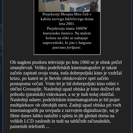
Projektorji Meopta Meo-5xb v
kabini novega Jakličevega doma
leta 2001.
Projektorja imata 1600W
ksenonsko žarnico. Na malem
kolutu na sliki se nahajajo
napovedniki, ki jim v žargonu
pravimo
foršpani
.
Ob naglem prodoru televizije po letu 1960 se je obisk pričel
zmanjševati. Veliko podeželskih kinematografov je takrat
začelo zapirati svoja vrata, toda dobrepoljski kino je vzdržal
krizo, po kateri se je število obiskovalcev spet začelo
postopoma večati. Vrsto let je bil dobrepoljski kino edini v
občini Grosuplje. Naslednji upad obiska je kino doživel ob
prihodu (piratskih) videokaset, a se je tudi tedaj obdržal.
Naslednji udarec podeželskim kinematografom je bil pojav
multipleksov ob obrobjih mest. Zadnji upad obiska pri vseh
kinematografih pa sovpada z razvojem digitalizacije, saj je
filme danes lahko naložiti s spleta in jih gledati doma na
velikih LCD zaslonih in tudi na tabličnih računalnikh,
pametnih telefonih ...