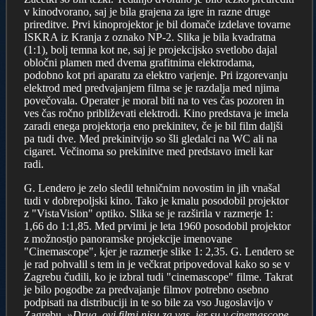
v kinodvorano, saj je bila grajena za igre in razne druge
prireditve. Prvi kinoprojektor je bil domače izdelave tovarne
ISKRA iz Kranja z oznako NP-2. Slika je bila kvadratna
(1:1), bolj temna kot ne, saj je projekcijsko svetlobo dajal
obločni plamen med dvema grafitnima elektrodama,
podobno kot pri aparatu za elektro varjenje. Pri izgorevanju
elektrod med predvajanjem filma se je razdalja med njima
povečovala. Operater je moral biti na to ves čas pozoren in
ves čas ročno približevati elektrodi. Kino predstava je imela
zaradi enega projektorja eno prekinitev, če je bil film daljši
pa tudi dve. Med prekinitvijo so šli gledalci na WC ali na
cigaret. Večinoma so prekinitve med predstavo imeli kar
radi.
G. Lendero je zelo sledil tehničnim novostim in jih vnašal
tudi v dobrepoljski kino. Tako je kmalu posodobil projektor
z "VistaVision" optiko. Slika se je razširila v razmerje 1:
1,66 do 1:1,85. Med prvimi je leta 1960 posodobil projektor
z možnostjo panoramske projekcije imenovane
"Cinemascope", kjer je razmerje slike 1: 2,35. G. Lendero se
je rad pohvalil s tem in je večkrat pripovedoval kako so se v
Zagrebu čudili, ko je izbral tudi "cinemascope" filme. Takrat
je bilo pogodbe za predvajanje filmov potrebno osebno
podpisati na distribuciji in te so bile za vso Jugoslavijo v
Zagrebu.
»Drug, ovi filmi nisu za vas, jer su v cinemascope