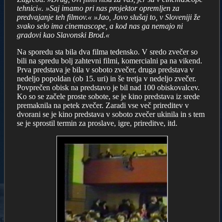
tehnici«.
»Saj imamo pri nas projektor opremljen za
predvajanje teh filmov.«
»Jao, Jovo slušaj to, v Sloveniji že
svako selo ima cinemascope, a kod nas ga nemajo ni
gradovi kao Slavonski Brod.«
Na sporedu sta bila dva filma tedensko. V sredo zvečer so
bili na spredu bolj zahtevni filmi, komercialni pa na vikend.
Prva predstava je bila v soboto zvečer, druga predstava v
nedeljo popoldan (ob 15. uri) in še tretja v nedeljo zvečer.
Povprečen obisk na predstavo je bil nad 100 obiskovalcev.
Ko so se začele proste sobote, se je kino predstava iz srede
premaknila na petek zvečer. Zaradi vse več prireditev v
dvorani se je kino predstava v soboto zvečer ukinila in s tem
se je sprostil termin za proslave, igre, prireditve, itd.