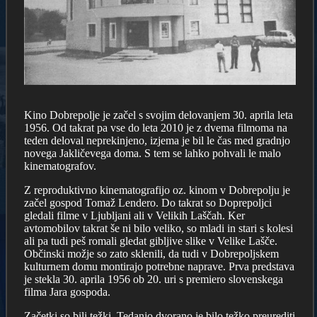
Kino Dobrepolje je začel s svojim delovanjem 30. aprila leta
1956. Od takrat pa vse do leta 2010 je z dvema filmoma na
teden deloval neprekinjeno, izjema je bil le čas med gradnjo
novega Jakličevega doma. S tem se lahko pohvali le malo
kinematografov.
Z reproduktivno kinematografijo oz. kinom v Dobrepolju je
začel gospod Tomaž Lendero. Do takrat so Doprepoljci
gledali filme v Ljubljani ali v Velikih Laščah. Ker
avtomobilov takrat še ni bilo veliko, so mladi in stari s kolesi
ali pa tudi peš romali gledat gibljive slike v Velike Lašče.
Občinski možje so zato sklenili, da tudi v Dobrepoljskem
kulturnem domu montirajo potrebne naprave. Prva predstava
je stekla 30. aprila 1956 ob 20. uri s premiero slovenskega
filma Jara gospoda.
Začetki so bili težki. Tedanjo dvorano je bilo težko preurediti