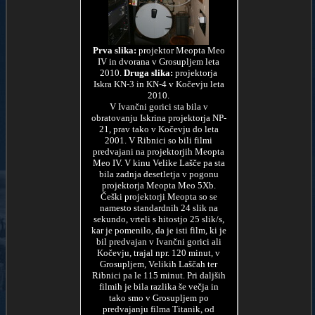
Prva slika:
projektor Meopta Meo
IV in dvorana v Grosupljem leta
2010.
Druga slika:
projektorja
Iskra KN-3 in KN-4 v Kočevju leta
2010.
V Ivančni gorici sta bila v
obratovanju Iskrina projektorja NP-
21, prav tako v Kočevju do leta
2001. V Ribnici so bili filmi
predvajani na projektorjih Meopta
Meo IV. V kinu Velike Lašče pa sta
bila zadnja desetletja v pogonu
projektorja Meopta Meo 5Xb.
Češki projektorji Meopta so se
namesto standardnih 24 slik na
sekundo, vrteli s hitostjo 25 slik/s,
kar je pomenilo, da je isti film, ki je
bil predvajan v Ivančni gorici ali
Kočevju, trajal npr. 120 minut, v
Grosupljem, Velikih Laščah ter
Ribnici pa le 115 minut. Pri daljših
filmih je bila razlika še večja in
tako smo v Grosupljem po
predvajanju filma Titanik, od