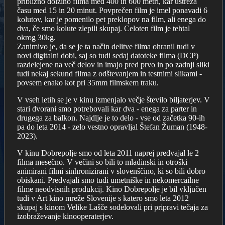
približno dolžino filma med 400 in 600 metri, kar ustreza
času med 15 in 20 minut. Povprečen film je imel ponavadi 6
kolutov, kar je pomenilo pet preklopov na film, ali enega do
dva, če smo kolute zlepili skupaj. Celoten film je tehtal
okrog 30kg.
Zanimivo je, da se je ta način delitve filma ohranil tudi v
novi digitalni dobi, saj so tudi sedaj datoteke filma (DCP)
razdelejene na več delov in imajo pred prvo in po zadnji sliki
tudi nekaj sekund filma z odštevanjem in testnimi slikami -
povsem enako kot pri 35mm filmskem traku.
V vseh letih se je v kinu izmenjalo večje število biljaterjev. V
stari dvorani smo potrebovali kar dva - enega za parter in
drugega za balkon. Najdlje je to delo - vse od začetka 90-ih
pa do leta 2014 - zelo vestno opravljal Štefan Žuman (1948-
2023).
V kinu Dobrepolje smo od leta 2011 naprej predvajal le 2
filma mesečno. V večini so bili to mladinski in otroški
animirani filmi sinhronizirani v slovenščino, ki so bili dobro
obiskani. Predvajali smo tudi umetniške in nekomercailne
filme neodvisnih produkcij. Kino Dobrepolje je bil vključen
tudi v Art kino mreže Slovenije s katero smo leta 2012
skupaj s kinom Velike Lašče sodelovali pri pripravi tečaja za
izobraževanje kinooperaterjev.