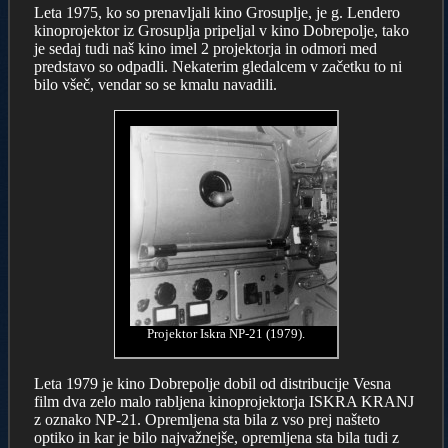
Leta 1975, ko so prenavljali kino Grosuplje, je g. Lendero
kinoprojektor iz Grosuplja pripeljal v kino Dobrepolje, tako
je sedaj tudi naš kino imel 2 projektorja in odmori med
predstavo so odpadli. Nekaterim gledalcem v začetku to ni
bilo všeč, vendar so se kmalu navadili.
Projektor Iskra NP-21 (1979).
Leta 1979 je kino Dobrepolje dobil od distribucije Vesna
film dva zelo malo rabljena kinoprojektorja ISKRA KRANJ
z oznako NP-21. Opremljena sta bila z vso prej našteto
optiko in kar je bilo najvažnejše, opremljena sta bila tudi z